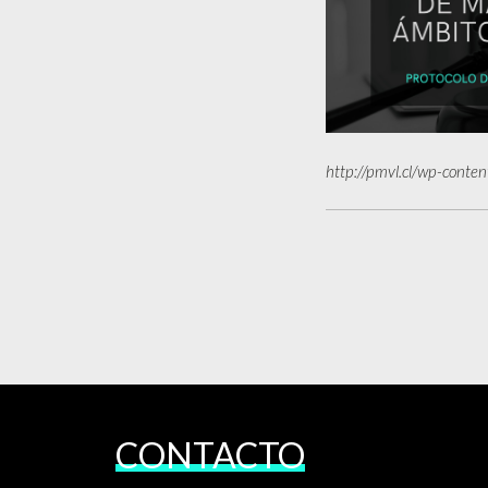
http://pmvl.cl/wp-conte
CONTACTO