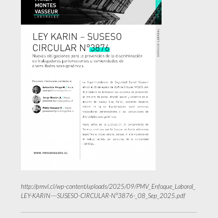
http://pmvl.cl/wp-content/uploads/2025/09/PMV_Enfoque_Laboral_
LEY-KARIN-–-SUSESO-CIRCULAR-N°3876-_08_Sep_2025.pdf