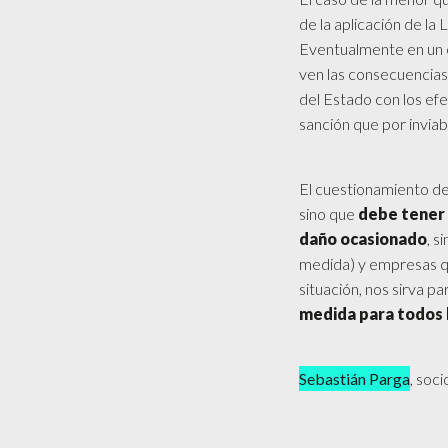
de la aplicación de la
Eventualmente en un e
ven las consecuencias
del Estado con los ef
sanción que por invia
El cuestionamiento de
sino que
debe tener 
daño ocasionado
, s
medida) y empresas qu
situación, nos sirva 
medida para todos 
Sebastián Parga
, soc