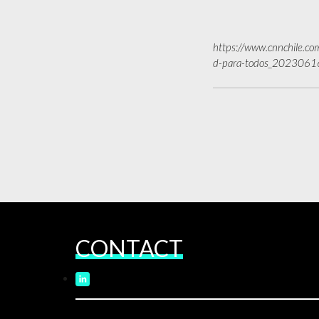
https://www.cnnchile.com
d-para-todos_2023061
CONTACT