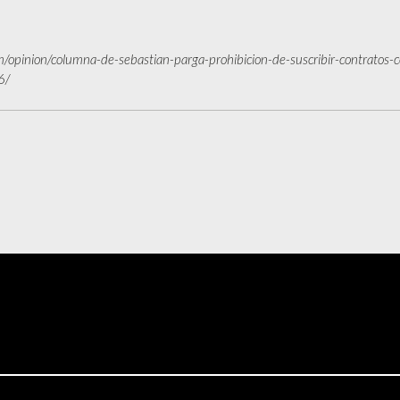
/opinion/columna-de-sebastian-parga-prohibicion-de-suscribir-contratos-c
6/