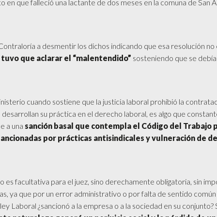
o en que falleció una lactante de dos meses en la comuna de San A
Contraloría a desmentir los dichos indicando que esa resolución no e
 tuvo que aclarar el “malentendido”
sosteniendo que se debía 
nisterio cuando sostiene que la justicia laboral prohibió la contratac
desarrollan su práctica en el derecho laboral, es algo que constan
de a una
sanción basal que contempla el Código del Trabajo 
ncionadas por prácticas antisindicales y vulneración de d
o es facultativa para el juez, sino derechamente obligatoria, sin imp
as, ya que por un error administrativo o por falta de sentido común
ley Laboral ¿sancionó a la empresa o a la sociedad en su conjunto? 