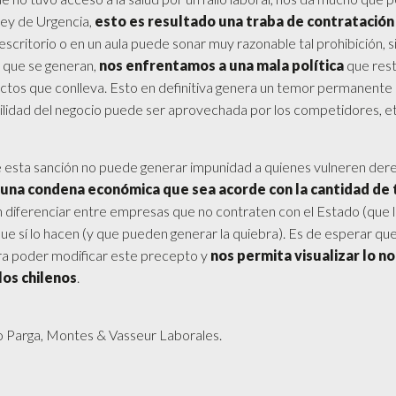
 Ley de Urgencia,
esto es resultado una traba de contratación
scritorio o en un aula puede sonar muy razonable tal prohibición, 
 que se generan,
nos enfrentamos a una mala política
que rest
ectos que conlleva. Esto en definitiva genera un temor permanente
bilidad del negocio puede ser aprovechada por los competidores, et
 esta sanción no puede generar impunidad a quienes vulneren der
una condena económica que sea acorde con la cantidad de 
in diferenciar entre empresas que no contraten con el Estado (que 
e sí lo hacen (y que pueden generar la quiebra). Es de esperar qu
para poder modificar este precepto y
nos permita visualizar lo no
los chilenos
.
io Parga, Montes & Vasseur Laborales.