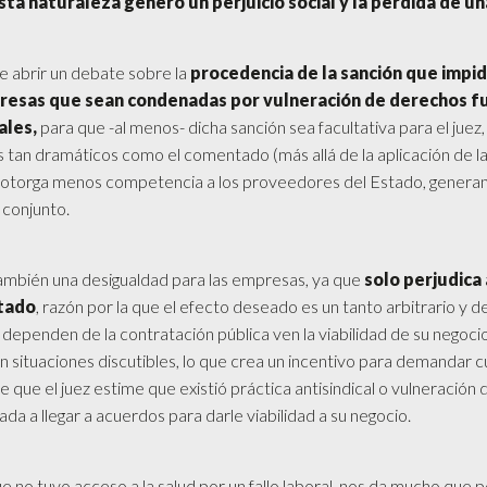
sta naturaleza generó un perjuicio social y la pérdida de un
 abrir un debate sobre la
procedencia de la sanción que impid
presas que sean condenadas por vulneración de derechos 
ales,
para que -al menos- dicha sanción sea facultativa para el juez
tan dramáticos como el comentado (más allá de la aplicación de la 
, otorga menos competencia a los proveedores del Estado, genera
 conjunto.
ambién una desigualdad para las empresas, ya que
solo perjudica
stado
, razón por la que el efecto deseado es un tanto arbitrario y d
 dependen de la contratación pública ven la viabilidad de su negocio
en situaciones discutibles, lo que crea un incentivo para demandar 
e que el juez estime que existió práctica antisindical o vulneración
da a llegar a acuerdos para darle viabilidad a su negocio.
e no tuvo acceso a la salud por un fallo laboral, nos da mucho que 