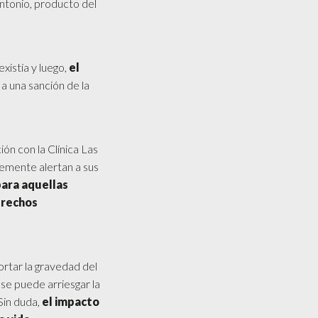
ntonio, producto del
xistía y luego,
el
a una sanción de la
ión con la Clínica Las
temente alertan a sus
para aquellas
erechos
ortar la gravedad del
 se puede arriesgar la
Sin duda,
el impacto