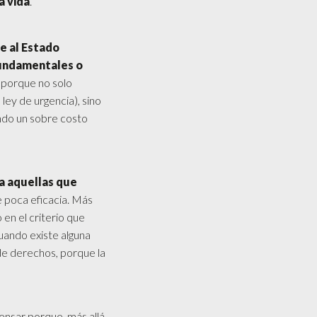
a vida
.
e al Estado
fundamentales o
, porque no solo
ley de urgencia), sino
ndo un sobre costo
 a aquellas que
e poca eficacia. Más
 en el criterio que
cuando existe alguna
 de derechos, porque la
pensar porque, más allá