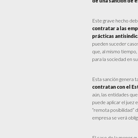
de una sanción de e
Este grave hecho debe
contratar a las em
prácticas antisindic
pueden suceder casos 
que, al mismo tiempo
para la sociedad en su
Esta sanción genera t
contratan con el E
aún, las entidades que
puede aplicar el juez 
“remota posibilidad” d
empresa se verá obliga
El caso de la menor qu