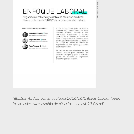
http://pmvl.cl/wp-content/uploads/2026/06/Enfoque-Laboral_Negoc
iacion-colectiva-y-cambio-de-afiliacion-sindical_23.06.pdf