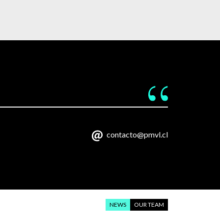
contacto@pmvl.cl
NEWS
OUR TEAM