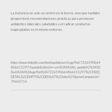
La instancia no solo se centró en la teoría, sino que también
proporcionó recomendaciones prácticas para promover
ambientes laborales saludables y erradicar conductas
inapropiadas en el mismo entorno.
https://www.linkedin.com/feed/update/urn:li:ugcPost:7226590664
866615297/?updateEntityUrn=urn%3Ali%3Afs_updateV2%3A%2
8urn%3Ali%3AugcPost%3A7226590664866615297%2CFEED_
DETAIL%2CEMPTY%2CDEFAULT%2Cfalse%29&actorCompanyId=
79443714