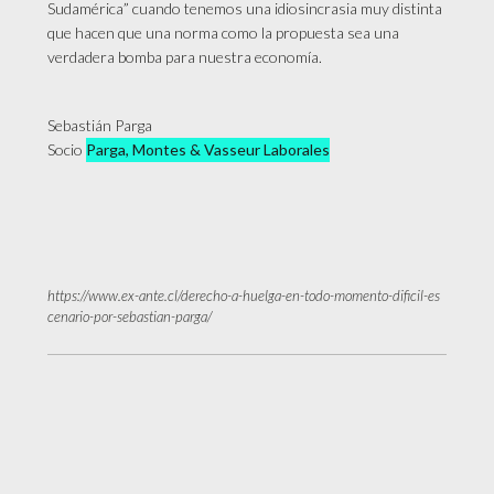
Sudamérica” cuando tenemos una idiosincrasia muy distinta
que hacen que una norma como la propuesta sea una
verdadera bomba para nuestra economía.
Sebastián Parga
Socio
Parga, Montes & Vasseur Laborales
https://www.ex-ante.cl/derecho-a-huelga-en-todo-momento-dificil-es
cenario-por-sebastian-parga/